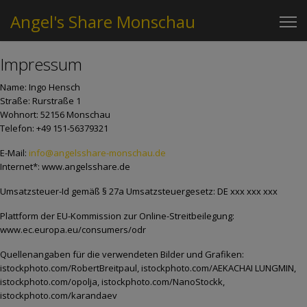
Angel's Share Monschau
Impressum
Name: Ingo Hensch
Straße: Rurstraße 1
Wohnort: 52156 Monschau
Telefon: +49 151-56379321
E-Mail:
info@angelsshare-monschau.de
Internet*: www.angelsshare.de
Umsatzsteuer-Id gemäß § 27a Umsatzsteuergesetz: DE xxx xxx xxx
Plattform der EU-Kommission zur Online-Streitbeilegung:
www.ec.europa.eu/consumers/odr
Quellenangaben für die verwendeten Bilder und Grafiken:
istockphoto.com/RobertBreitpaul, istockphoto.com/AEKACHAI LUNGMIN,
istockphoto.com/opolja, istockphoto.com/NanoStockk,
istockphoto.com/karandaev