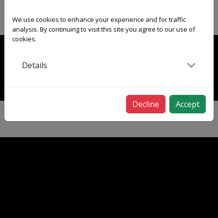
We use cookies to enhance your experience and for traffic
analysis. By continuing to visit this site you agree to our use of
cookies.
KONTAKTAUFNAHME
Details
SCHREIBEN SIE UNS
Decline
Accept